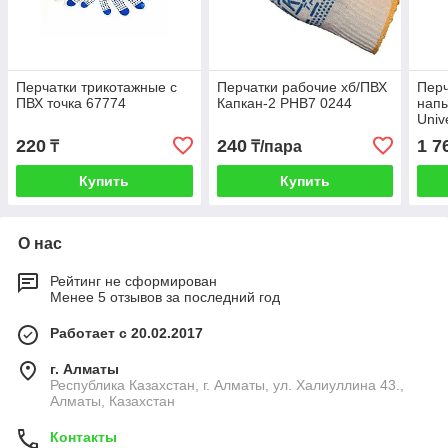
Перчатки трикотажные с
Перчатки рабочие хб/ПВХ
Перч
ПВХ точка 67774
Капкан-2 PHB7 0244
нап
Univ
220
240
1 7
₸
₸/пара
Купить
Купить
О нас
Рейтинг не сформирован
Менее 5 отзывов за последний год
Работает с 20.02.2017
г. Алматы
Республика Казахстан, г. Алматы, ул. Халиуллина 43.,
Алматы, Казахстан
Контакты