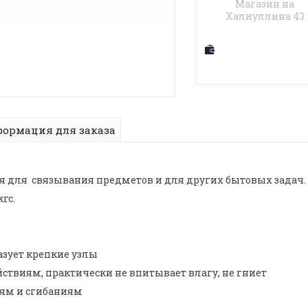
Магазин на
Халиуллина 43
ормация для заказа
ся для связывания предметов и для других бытовых задач.
гс.
азует крепкие узлы
ствиям, практически не впитывает влагу, не гниет
ям и сгибаниям