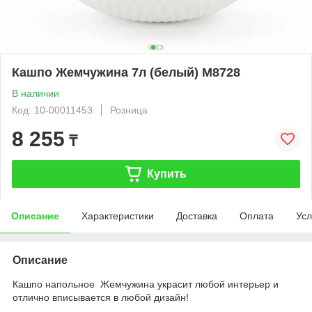
Кашпо Жемчужина 7л (белый) М8728
В наличии
Код: 10-00011453
Розница
8 255
₸
Купить
Описание
Характеристики
Доставка
Оплата
Усл
Описание
Кашпо напольное Жемчужина украсит любой интерьер и
отлично вписывается в любой дизайн!