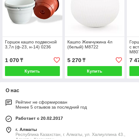
Горшок кашпо подвесной
Кашпо Жемчужина 4л
Горш
3,7л (ф-23, н-14) 0236
(белый) М8722
с вс
М80
1 070
5 270
7 4
₸
₸
Купить
Купить
О нас
Рейтинг не сформирован
Менее 5 отзывов за последний год
Работает с 20.02.2017
г. Алматы
Республика Казахстан, г. Алматы, ул. Халиуллина 43.,