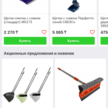
Щетка-сметка с совком
Щетка с совком Перфетто
Щетк
(стандарт) М5173
синий С863Сн
дере
390
2 270
5 065
475
₸
₸
Купить
Купить
Акционные предложения и новинки