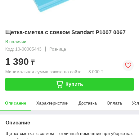
Щетка-сметка с совком Standart Р1007 0067
В наличии
Код: 10-00005443
Розница
1 390
₸
Минимальная сумма заказа на сайте — 3 000 ₸
Купить
Описание
Характеристики
Доставка
Оплата
Усл
Описание
Щетка-сметка с совком - отличный помощник при уборке как