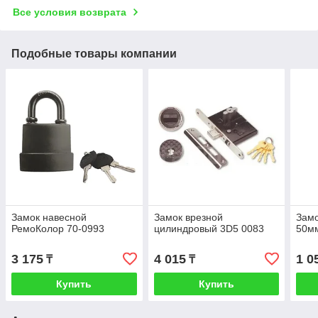
Все условия возврата
Подобные товары компании
Замок навесной
Замок врезной
Замо
РемоКолор 70-0993
цилиндровый 3D5 0083
50м
3 175
4 015
1 0
₸
₸
Купить
Купить