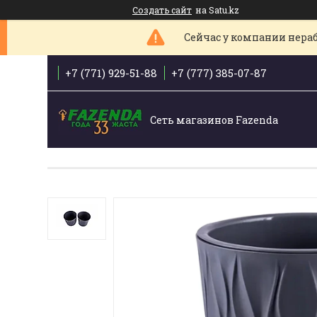
Создать сайт
на Satu.kz
Сейчас у компании нераб
+7 (771) 929-51-88
+7 (777) 385-07-87
Сеть магазинов Fazenda