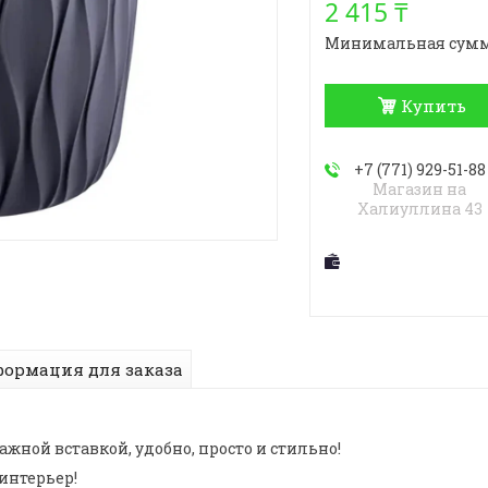
2 415 ₸
Минимальная сумма з
Купить
+7 (771) 929-51-88
Магазин на
Халиуллина 43
ормация для заказа
жной вставкой, удобно, просто и стильно!
интерьер!