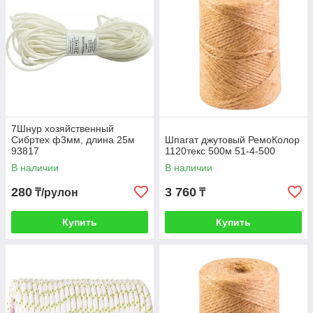
7Шнур хозяйственный
Сибртех ф3мм, длина 25м
Шпагат джутовый РемоКолор
93817
1120текс 500м 51-4-500
В наличии
В наличии
280
3 760
₸/рулон
₸
Купить
Купить