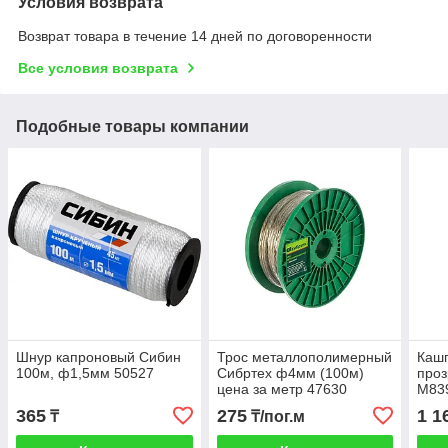
Условия возврата
Возврат товара в течение 14 дней по договоренности
Все условия возврата
Подобные товары компании
Шнур капроновый Сибин
Трос металлополимерный
Кашп
100м, ф1,5мм 50527
Сибртех ф4мм (100м)
про
цена за метр 47630
М83
365
275
1 1
₸
₸/пог.м