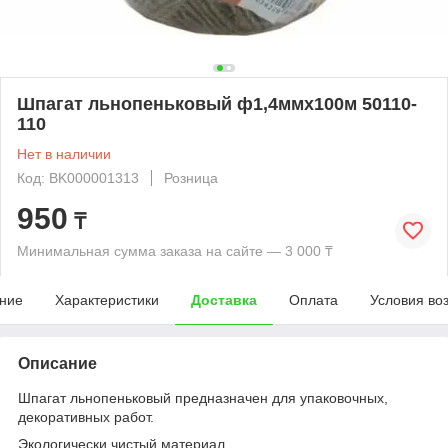
Шпагат льнопеньковый ф1,4ммх100м 50110-
110
Нет в наличии
Код: BK000001313
Розница
950
₸
Минимальная сумма заказа на сайте — 3 000 ₸
ние
Характеристики
Доставка
Оплата
Условия во
Описание
Шпагат льнопеньковый предназначен для упаковочных,
декоративных работ.
Экологически чистый материал.