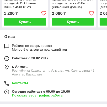
посуды AOS Сочная
посуды запаска 450мл
посу
Вишня 450г 0128
(Лимонная долька)
(Мят
1 200
2 060
2 0
₸
₸
Купить
Купить
О нас
Рейтинг не сформирован
Менее 5 отзывов за последний год
Работает с 20.02.2017
г. Алматы
Республика Казахстан, г. Алматы, ул. Халиуллина 43.,
Алматы, Казахстан
Контакты
Сегодня работает с 09:00 до 19:00
Показать весь график работы