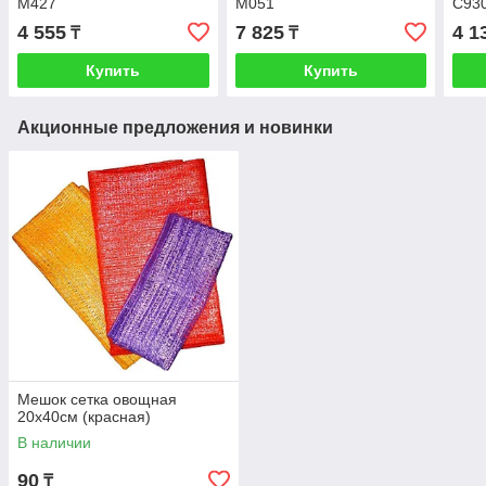
М427
М051
С93
4 555
7 825
4 1
₸
₸
Купить
Купить
Акционные предложения и новинки
Мешок сетка овощная
20х40см (красная)
В наличии
90
₸