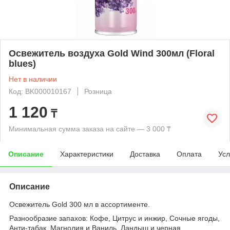
Освежитель воздуха Gold Wind 300мл (Floral
blues)
Нет в наличии
Код: BK000010167
Розница
1 120
₸
Минимальная сумма заказа на сайте — 3 000 ₸
Описание
Характеристики
Доставка
Оплата
Усл
Описание
Освежитель Gold 300 мл в ассортименте.
Разнообразие запахов: Кофе, Цитрус и инжир, Сочные ягоды,
Анти-табак, Магнолия и Ваниль, Ландыш и черная