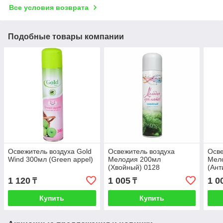
Все условия возврата
Подобные товары компании
Освежитель воздуха Gold
Освежитель воздуха
Осве
Wind 300мл (Green appel)
Мелодия 200мл
Мел
(Хвойный) 0128
(Ант
46001714137
1 120
1 005
1 0
₸
₸
Купить
Купить