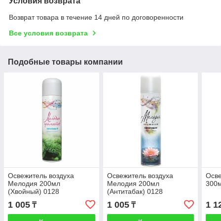
Условия возврата
Возврат товара в течение 14 дней по договоренности
Все условия возврата
Подобные товары компании
Освежитель воздуха
Освежитель воздуха
Осве
Мелодия 200мл
Мелодия 200мл
300м
(Хвойный) 0128
(Антитабак) 0128
46001714137
1 005
1 005
1 1
₸
₸