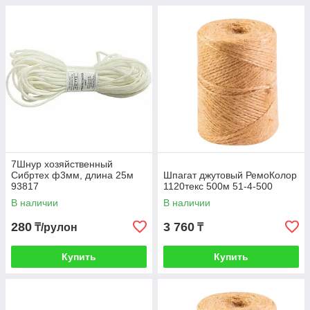
7Шнур хозяйственный
Сибртех ф3мм, длина 25м
Шпагат джутовый РемоКолор
93817
1120текс 500м 51-4-500
В наличии
В наличии
280
3 760
₸/рулон
₸
Купить
Купить