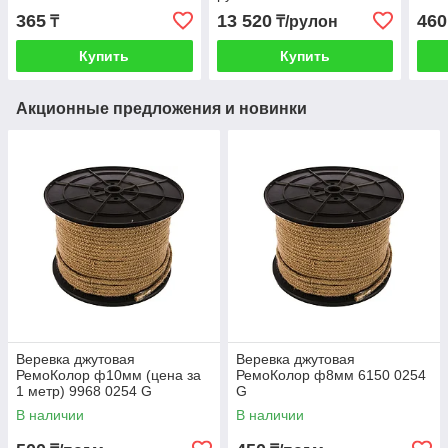
365
13 520
460
₸
₸/рулон
Купить
Купить
Акционные предложения и новинки
Веревка джутовая
Веревка джутовая
РемоКолор ф10мм (цена за
РемоКолор ф8мм 6150 0254
1 метр) 9968 0254 G
G
В наличии
В наличии