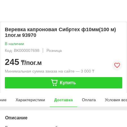
Веревка капроновая Сибртех ф10мм(100 м)
1пог.м 93970
В наличии
Код: BK000007698
Розница
245
₸/пог.м
Минимальная сумма заказа на сайте — 3 000 ₸
Купить
ние
Характеристики
Доставка
Оплата
Условия во
Описание