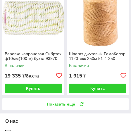
Веревка капроновая Сибртех
Шпагат джутовый РемоКолор
ф10мм(100 м) бухта 93970
1120текс 250м 51-4-250
В наличии
В наличии
19 335
1 915
₸/бухта
₸
Купить
Купить
Показать ещё
О нас