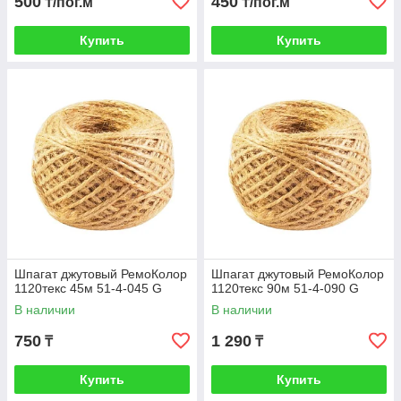
500
450
₸/пог.м
₸/пог.м
Купить
Купить
Шпагат джутовый РемоКолор
Шпагат джутовый РемоКолор
1120текс 45м 51-4-045 G
1120текс 90м 51-4-090 G
В наличии
В наличии
750
1 290
₸
₸
Купить
Купить