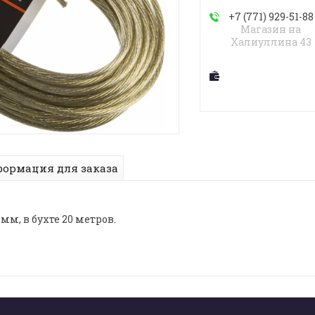
+7 (771) 929-51-88
Магазин на
Халиуллина 43
ормация для заказа
м, в бухте 20 метров.