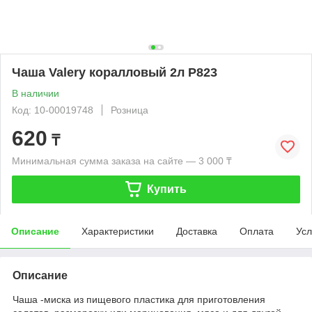
Чаша Valery коралловый 2л Р823
В наличии
Код: 10-00019748
Розница
620
₸
Минимальная сумма заказа на сайте — 3 000 ₸
Купить
Описание
Характеристики
Доставка
Оплата
Усл
Описание
Чаша -миска из пищевого пластика для приготовления