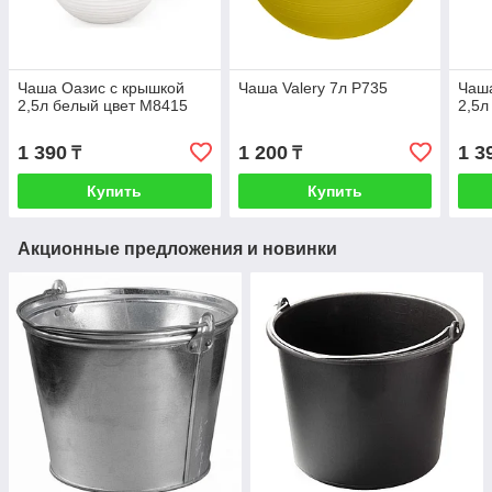
Чаша Оазис с крышкой
Чаша Valery 7л Р735
Чаша
2,5л белый цвет М8415
2,5л
1 390
1 200
1 3
₸
₸
Купить
Купить
Акционные предложения и новинки