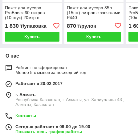
Пакет для мусора
Пакет для мусора 35л
Паке
ProБлеск 60 литров
(15шт) литров с завязками
ProБ
(10штук) 20мкр с
Р440
(10ш
завязками
завя
1 830
870
1 6
₸/упаковка
₸/рулон
Купить
Купить
О нас
Рейтинг не сформирован
Менее 5 отзывов за последний год
Работает с 20.02.2017
г. Алматы
Республика Казахстан, г. Алматы, ул. Халиуллина 43.,
Алматы, Казахстан
Контакты
Сегодня работает с 09:00 до 19:00
Показать весь график работы