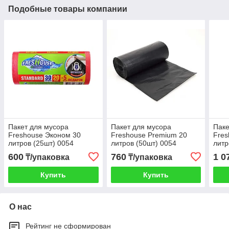
Подобные товары компании
Пакет для мусора
Пакет для мусора
Паке
Freshouse Эконом 30
Freshouse Premium 20
Fres
литров (25шт) 0054
литров (50шт) 0054
литр
600
760
1 0
₸/упаковка
₸/упаковка
Купить
Купить
О нас
Рейтинг не сформирован