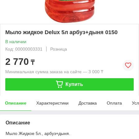
Мыло жидкое Delux 5л арбуз+дыня 0150
В наличии
Код: 00000003331
Розница
2 770
₸
Минимальная сумма заказа на сайте — 3 000 ₸
Купить
Описание
Характеристики
Доставка
Оплата
Усл
Описание
Мыло Жидкое 5л., арбуз+дыня.