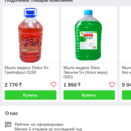
Подобные товары компании
Мыло жидкое Delux 5л
Мыло жидкое Dara
Мыло
Грейпфрут 0150
Эконом 5л (Алоэ вера)
без 
0053
2 770
1 950
5 0
₸
₸
Купить
Купить
О нас
Рейтинг не сформирован
Менее 5 отзывов за последний год