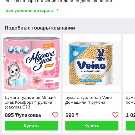
Возврат товара в течение 14 дней по договоренности
Все условия возврата
Подобные товары компании
Бумага туалетная Мягкий
Бумага туалетная Veiro
Бума
Знак Комфорт 4 рулона
Домашняя 4 рулона
Ком
(сакура) С73
895
690
1 0
₸/упаковка
₸
Купить
Купить