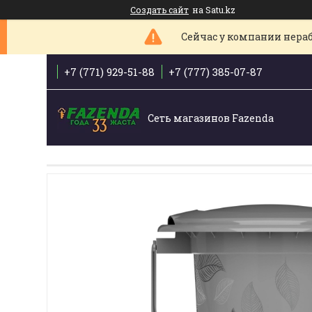
Создать сайт
на Satu.kz
Сейчас у компании нераб
+7 (771) 929-51-88
+7 (777) 385-07-87
Сеть магазинов Fazenda