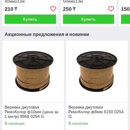
40ммх13м
50ммх13м
210
250
150
₸
₸
Купить
Купить
Акционные предложения и новинки
Веревка джутовая
Веревка джутовая
РемоКолор ф10мм (цена за
РемоКолор ф8мм 6150 0254
1 метр) 9968 0254 G
G
В наличии
В наличии