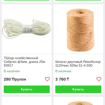
7Шнур хозяйственный
Сибртех ф3мм, длина 25м
Шпагат джутовый РемоКолор
93817
1120текс 500м 51-4-500
В наличии
В наличии
280
3 760
₸/рулон
₸
Купить
Купить