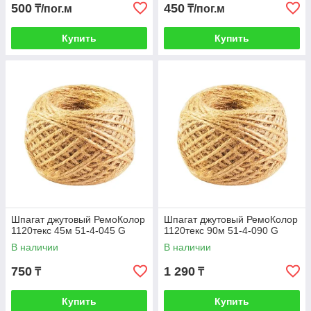
500
450
₸/пог.м
₸/пог.м
Купить
Купить
Шпагат джутовый РемоКолор
Шпагат джутовый РемоКолор
1120текс 45м 51-4-045 G
1120текс 90м 51-4-090 G
В наличии
В наличии
750
1 290
₸
₸
Купить
Купить