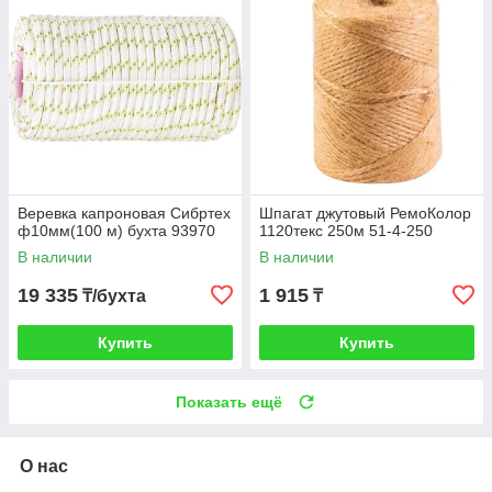
Веревка капроновая Сибртех
Шпагат джутовый РемоКолор
ф10мм(100 м) бухта 93970
1120текс 250м 51-4-250
В наличии
В наличии
19 335
1 915
₸/бухта
₸
Купить
Купить
Показать ещё
О нас