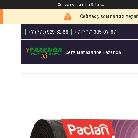
Создать сайт
на Satu.kz
Сейчас у компании нераб
+7 (771) 929-51-88
+7 (777) 385-07-87
Сеть магазинов Fazenda