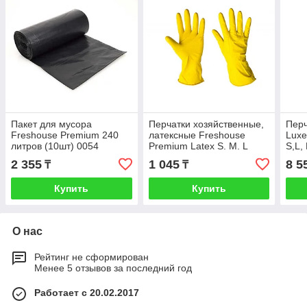
Пакет для мусора
Перчатки хозяйственные,
Перч
Freshouse Premium 240
латексные Freshouse
Luxe
литров (10шт) 0054
Premium Latex S. M. L
S,L,
0054
2 355
1 045
8 5
₸
₸
Купить
Купить
О нас
Рейтинг не сформирован
Менее 5 отзывов за последний год
Работает с 20.02.2017