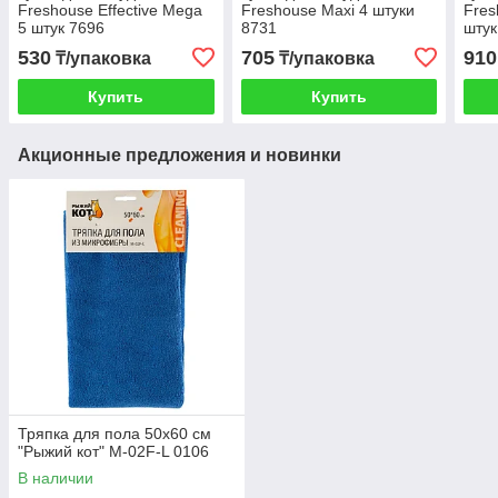
Freshouse Effective Mega
Freshouse Maxi 4 штуки
Fres
5 штук 7696
8731
штук
530
705
910
₸/упаковка
₸/упаковка
Купить
Купить
Акционные предложения и новинки
Тряпка для пола 50х60 см
"Рыжий кот" M-02F-L 0106
В наличии