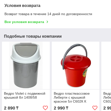
Условия возврата
Возврат товара в течение 14 дней по договоренности
Все условия возврата
Подобные товары компании
Ведро Violet с подвижной
Ведро пластмассовое
Ведр
крышкой 8л 1408/58
Либерти с крышкой
Либе
красное 5л С602К К
С60
2 890
2 990
2 9
₸
₸