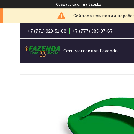
Создать сайт
на Satu.kz
Сейчас у компании нерабоче
+7 (771) 929-51-88
+7 (777) 385-07-87
Сеть магазинов Fazenda