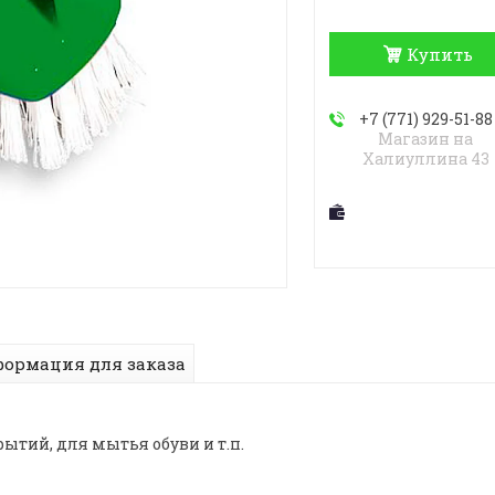
Купить
+7 (771) 929-51-88
Магазин на
Халиуллина 43
ормация для заказа
тий, для мытья обуви и т.п.